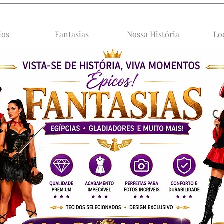
ios
Fantasias
Nossa História
Lo