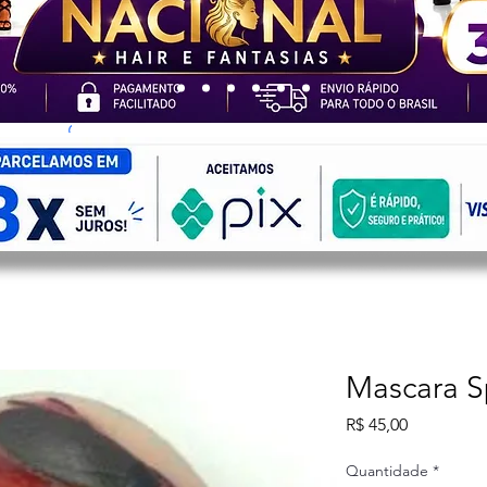
Mascara S
Preço
R$ 45,00
Quantidade
*