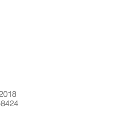
 2018
424