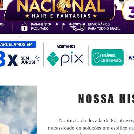
NOSSA HI
No inicio da década de 80, através 
necessidade de soluções em estética cap